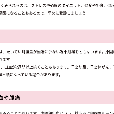
よくみられるのは、ストレスや過度のダイエット、過食や拒食、過
原因になることもあるので、早めに受診しましょう。
経は、たいてい月経量が極端に少ない過小月経をともないます。原
れます。
い、出血が2週間以上続くこともあります。子宮筋腫、子宮体がん、
経不順になっている場合があります。
血や腹痛
血をみることがあります。中間期出血といい、排卵期に卵胞ホルモン