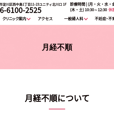
診療時間 | (月・火・水・金) 10
淀川区西中島1丁目11-23ユニティ北川口 1F
6-6100-2525
(木・土) 10:30～12:30
休
クリニック案内
アクセス
一般婦人科
不妊症・不
月経不順
月経不順について