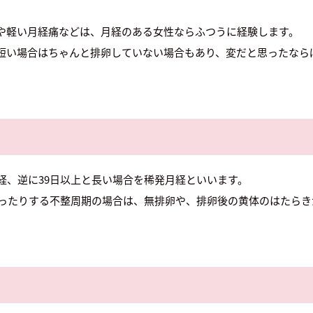
や軽い月経痛などは、月経のある女性ならふつうに経験します。
短い場合はちゃんと排卵していない場合もあり、変だと思ったなら
経、逆に39日以上と長い場合を稀発月経といいます。
上だったりする不整周期の場合は、無排卵や、排卵後の黄体のはたら