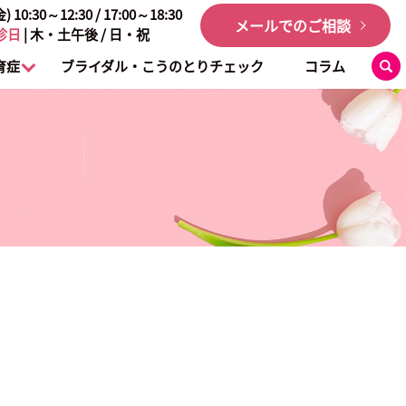
:30～12:30 / 17:00～18:30
メールでのご相談
診日
| 木・土午後 / 日・祝
育症
ブライダル・こうのとりチェック
コラム
se