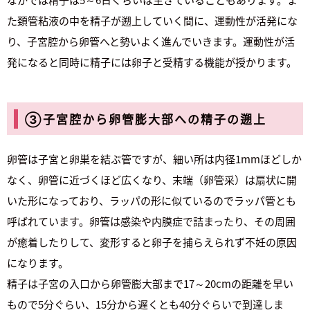
た頚管粘液の中を精子が遡上していく間に、運動性が活発にな
り、子宮腔から卵管へと勢いよく進んでいきます。運動性が活
発になると同時に精子には卵子と受精する機能が授かります。
③子宮腔から卵管膨大部への精子の遡上
卵管は子宮と卵巣を結ぶ管ですが、細い所は内径1mmほどしか
なく、卵管に近づくほど広くなり、末端（卵管采）は扇状に開
いた形になっており、ラッパの形に似ているのでラッパ管とも
呼ばれています。卵管は感染や内膜症で詰まったり、その周囲
が癒着したりして、変形すると卵子を捕らえられず不妊の原因
になります。
精子は子宮の入口から卵管膨大部まで17～20cmの距離を早い
もので5分ぐらい、15分から遅くとも40分ぐらいで到達しま