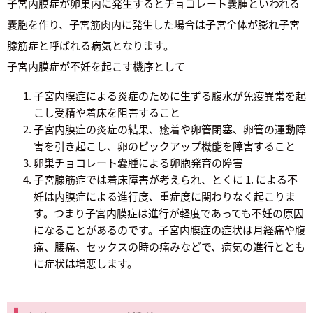
子宮内膜症が卵巣内に発生するとチョコレート嚢腫といわれる
嚢胞を作り、子宮筋肉内に発生した場合は子宮全体が膨れ子宮
腺筋症と呼ばれる病気となります。
子宮内膜症が不妊を起こす機序として
子宮内膜症による炎症のために生ずる腹水が免疫異常を起
こし受精や着床を阻害すること
子宮内膜症の炎症の結果、癒着や卵管閉塞、卵管の運動障
害を引き起こし、卵のピックアップ機能を障害すること
卵巣チョコレート嚢腫による卵胞発育の障害
子宮腺筋症では着床障害が考えられ、とくに 1. による不
妊は内膜症による進行度、重症度に関わりなく起こりま
す。つまり子宮内膜症は進行が軽度であっても不妊の原因
になることがあるのです。子宮内膜症の症状は月経痛や腹
痛、腰痛、セックスの時の痛みなどで、病気の進行ととも
に症状は増悪します。