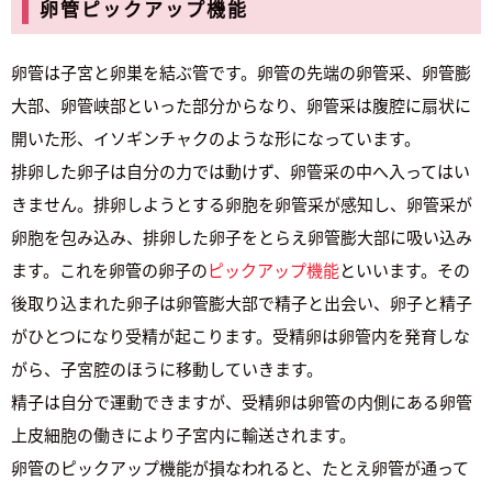
卵管ピックアップ機能
卵管は子宮と卵巣を結ぶ管です。卵管の先端の卵管采、卵管膨
大部、卵管峡部といった部分からなり、卵管采は腹腔に扇状に
開いた形、イソギンチャクのような形になっています。
排卵した卵子は自分の力では動けず、卵管采の中へ入ってはい
きません。排卵しようとする卵胞を卵管采が感知し、卵管采が
卵胞を包み込み、排卵した卵子をとらえ卵管膨大部に吸い込み
ます。これを卵管の卵子の
ピックアップ機能
といいます。その
後取り込まれた卵子は卵管膨大部で精子と出会い、卵子と精子
がひとつになり受精が起こります。受精卵は卵管内を発育しな
がら、子宮腔のほうに移動していきます。
精子は自分で運動できますが、受精卵は卵管の内側にある卵管
上皮細胞の働きにより子宮内に輸送されます。
卵管のピックアップ機能が損なわれると、たとえ卵管が通って