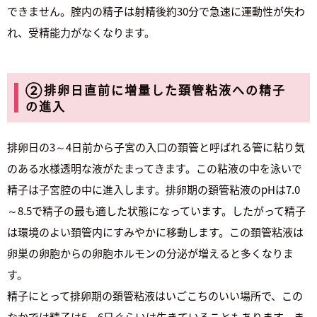
できません。腟内の精子は射精後約30分で急速に運動性が失わ
れ、受精能力がなくなります。
②排卵日直前に増量した頚管粘液への精子
の進入
排卵日の3～4日前から子宮の入口の頚管と呼ばれる管に粘り気
のある水様透明な液がたまってきます。この粘液の中を泳いで
精子は子宮腔の中に進入します。排卵期の頚管粘液のpHは7.0
～8.5で精子の最も適した状態になっています。したがって精子
は環境のよい頚管内にすみやかに移動します。この頚管粘液は
卵巣の卵胞からの卵胞ホルモンの分泌が増えると多くなりま
す。
精子にとって排卵期の頚管粘液はいごこちのいい場所で、この
なかでは精子は5～6日ぐらいは生きていることもあります。ま