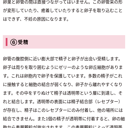
卵巣と卵管の間は直接つながってはいません。この卵管采の形
が変形していたり、癒着していたりすると卵子を取り込むこと
はできず、不妊の原因になります。
⑥受精
卵管の腹腔側に近い膨大部で精子と卵子が出会い受精します。
卵子は周りを取り囲むようにゼリーのような卵丘細胞がありま
す。これは卵胞内で卵子を保護しています。多数の精子がこれ
に接触すると細胞の結合が弱くなり、卵子から離れやすくなり
ます。その中をすりぬけて精子は透明帯という層に到達し、そ
れと結合します。透明帯の表面には精子結合部（レセプター）
が存在し、精子はこのレセプターにのみ付着し、他の場所には
結合できません。また1個の精子が透明帯に付着すると、卵の細
胞から表層顆粒が放出されます。この表層顆粒によって透明帯