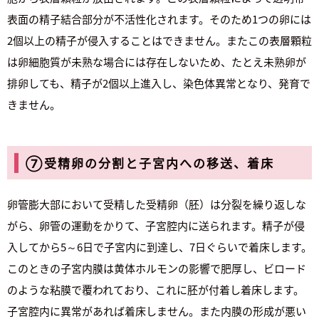
表面の精子結合部分が不活性化されます。そのため1つの卵には
2個以上の精子が侵入することはできません。またこの表層顆粒
は卵細胞質が未熟な場合には存在しないため、たとえ未熟卵が
排卵しても、精子が2個以上進入し、染色体異常となり、発育で
きません。
⑦受精卵の分割と子宮内への移送、着床
卵管膨大部において受精した受精卵（胚）は分裂を繰り返しな
がら、卵管の運動をかりて、子宮腔内に送られます。精子が侵
入してから5～6日で子宮内に到達し、7日ぐらいで着床します。
このときの子宮内膜は黄体ホルモンの影響で肥厚し、ビロード
のような粘膜で覆われており、これに胚が付着し着床します。
子宮腔内に異常があれば着床しません。また内膜の形成が悪い